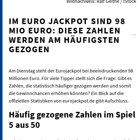
Bildnachweis: Ralf Geithe / IStock
IM EURO JACKPOT SIND 98
MIO EURO: DIESE ZAHLEN
WERDEN AM HÄUFIGSTEN
GEZOGEN
Am Dienstag steht der Eurojackpot bei beeindruckenden 98
Millionen Euro.
Für viele Tipper stellt sich die Frage: Gibt es
Zahlen, die statistisch häufiger gezogen werden und somit
die Gewinnchancen erhöhen könnten?
Ein Blick auf die
offiziellen Statistiken von eurojackpot.de gibt Aufschluss.
Häufig gezogene Zahlen im Spiel
5 aus 50