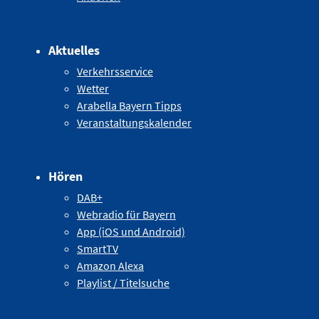
Aktuelles
Verkehrsservice
Wetter
Arabella Bayern Tipps
Veranstaltungskalender
Hören
DAB+
Webradio für Bayern
App (iOS und Android)
SmartTV
Amazon Alexa
Playlist / Titelsuche