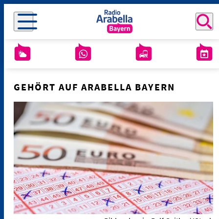
GEHÖRT AUF ARABELLA BAYERN