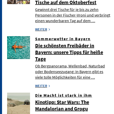
Tische auf dem Oktoberfest
Gewinnt drei Tische für je bis zu zehn
Personen in der Fischer-Vroni und verbringt
einen wunderbaren Tag auf dem …
WEITER
Sommerwetter in Bayern
Die schönsten Freibäder in
Bayern: unsere Tipps für heiße
Tage
Ob Bergpanorama, Wellenbad, Naturbad
oder Bodenseezugang: In Bayern gibt es
viele tolle Möglichkeiten für eine …
WEITER
Die Macht ist stark in ihm
Kinotipp: Star Wars: The
Mandalorian and Grogu