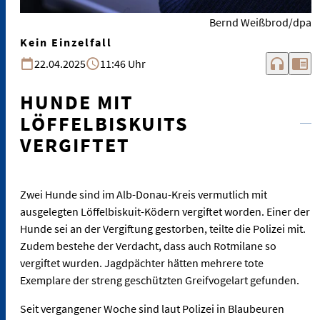
Bernd Weißbrod/dpa
Kein Einzelfall
headphones
chrome_reader_mode
22.04.2025
11:46 Uhr
HUNDE MIT
LÖFFELBISKUITS
VERGIFTET
Zwei Hunde sind im Alb-Donau-Kreis vermutlich mit
ausgelegten Löffelbiskuit-Ködern vergiftet worden. Einer der
Hunde sei an der Vergiftung gestorben, teilte die Polizei mit.
Zudem bestehe der Verdacht, dass auch Rotmilane so
vergiftet wurden. Jagdpächter hätten mehrere tote
Exemplare der streng geschützten Greifvogelart gefunden.
Seit vergangener Woche sind laut Polizei in Blaubeuren