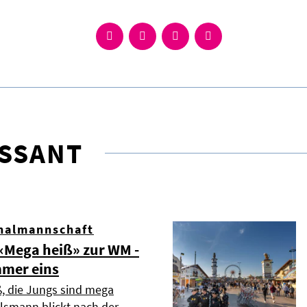
ESSANT
nalmannschaft
Mega heiß» zur WM -
mmer eins
ß, die Jungs sind mega
elsmann blickt nach der