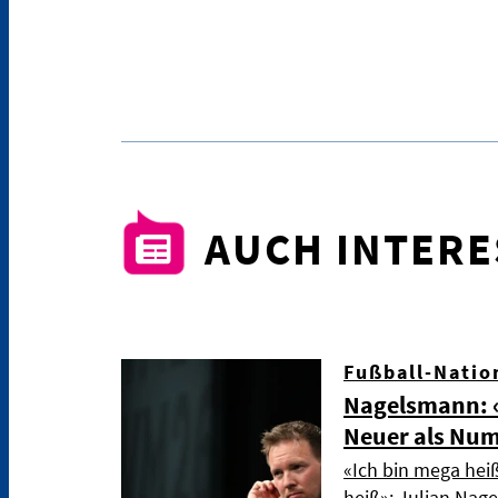
AUCH INTER
Fußball-Natio
Nagelsmann: «
Neuer als Nu
«Ich bin mega hei
heiß»: Julian Nag