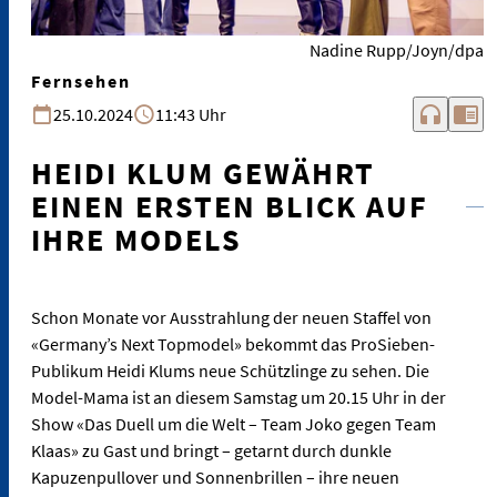
Nadine Rupp/Joyn/dpa
Fernsehen
headphones
chrome_reader_mode
25.10.2024
11:43 Uhr
HEIDI KLUM GEWÄHRT
EINEN ERSTEN BLICK AUF
IHRE MODELS
Schon Monate vor Ausstrahlung der neuen Staffel von
«Germany’s Next Topmodel» bekommt das ProSieben-
Publikum Heidi Klums neue Schützlinge zu sehen. Die
Model-Mama ist an diesem Samstag um 20.15 Uhr in der
Show «Das Duell um die Welt – Team Joko gegen Team
Klaas» zu Gast und bringt – getarnt durch dunkle
Kapuzenpullover und Sonnenbrillen – ihre neuen