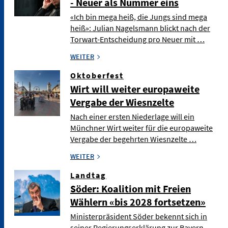
- Neuer als Nummer eins
«Ich bin mega heiß, die Jungs sind mega
heiß»: Julian Nagelsmann blickt nach der
Torwart-Entscheidung pro Neuer mit …
WEITER
Oktoberfest
Wirt will weiter europaweite
Vergabe der Wiesnzelte
Nach einer ersten Niederlage will ein
Münchner Wirt weiter für die europaweite
Vergabe der begehrten Wiesnzelte …
WEITER
Landtag
Söder: Koalition mit Freien
Wählern «bis 2028 fortsetzen»
Ministerpräsident Söder bekennt sich in
seiner Regierungserklärung zur Bayern-