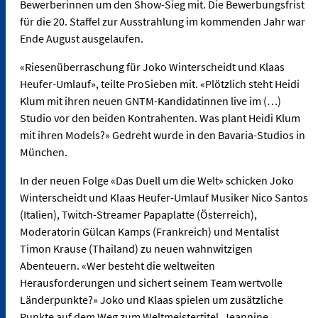
Bewerberinnen um den Show-Sieg mit. Die Bewerbungsfrist
für die 20. Staffel zur Ausstrahlung im kommenden Jahr war
Ende August ausgelaufen.
«Riesenüberraschung für Joko Winterscheidt und Klaas
Heufer-Umlauf», teilte ProSieben mit. «Plötzlich steht Heidi
Klum mit ihren neuen GNTM-Kandidatinnen live im (…)
Studio vor den beiden Kontrahenten. Was plant Heidi Klum
mit ihren Models?» Gedreht wurde in den Bavaria-Studios in
München.
In der neuen Folge «Das Duell um die Welt» schicken Joko
Winterscheidt und Klaas Heufer-Umlauf Musiker Nico Santos
(Italien), Twitch-Streamer Papaplatte (Österreich),
Moderatorin Gülcan Kamps (Frankreich) und Mentalist
Timon Krause (Thailand) zu neuen wahnwitzigen
Abenteuern. «Wer besteht die weltweiten
Herausforderungen und sichert seinem Team wertvolle
Länderpunkte?» Joko und Klaas spielen um zusätzliche
Punkte auf dem Weg zum Weltmeistertitel. Jeannine