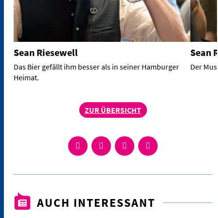
Sean Riesewell
Sean R
Das Bier gefällt ihm besser als in seiner Hamburger
Der Musi
Heimat.
ZUR ÜBERSICHT
AUCH INTERESSANT