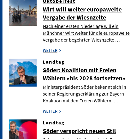
Oktoberfest
Wirt will weiter europaweite
Vergabe der Wiesnzelte
Nach einer ersten Niederlage will ein
Münchner Wirt weiter für die europaweite
Vergabe der begehrten Wiesnzelte …
WEITER
Landtag
Söder: Koalition mit Freien
Wählern «bis 2028 fortsetzen»
Ministerpräsident Söder bekennt sich in
seiner Regierungserklärung zur Bayern-
Koalition mit den Freien Wählern. …
WEITER
Landtag
Söder verspricht neuen Stil