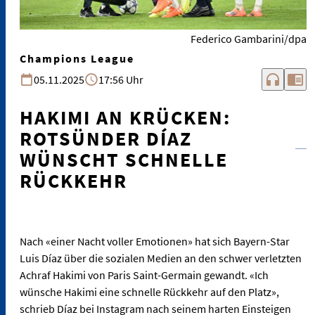
Federico Gambarini/dpa
Champions League
headphones
chrome_reader_mode
05.11.2025
17:56 Uhr
HAKIMI AN KRÜCKEN:
ROTSÜNDER DÍAZ
WÜNSCHT SCHNELLE
RÜCKKEHR
Nach «einer Nacht voller Emotionen» hat sich Bayern-Star
Luis Díaz über die sozialen Medien an den schwer verletzten
Achraf Hakimi von Paris Saint-Germain gewandt. «Ich
wünsche Hakimi eine schnelle Rückkehr auf den Platz»,
schrieb Díaz bei Instagram nach seinem harten Einsteigen