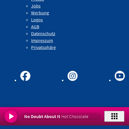
Jobs
Werbung
Logos
AGB
Datenschutz
Impressum
Privatsphäre
No Doubt About It
Hot Chocolate