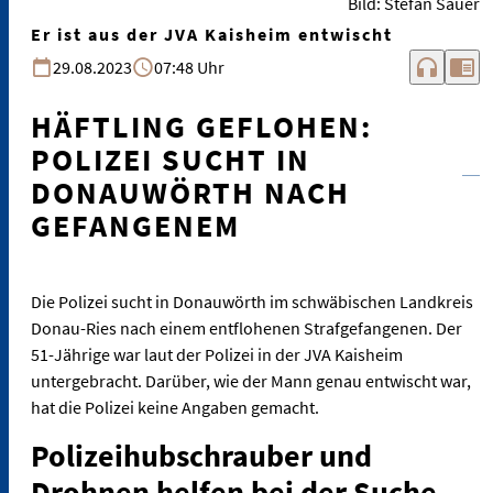
Bild: Stefan Sauer
Er ist aus der JVA Kaisheim entwischt
headphones
chrome_reader_mode
29.08.2023
07:48 Uhr
HÄFTLING GEFLOHEN:
POLIZEI SUCHT IN
DONAUWÖRTH NACH
GEFANGENEM
Die Polizei sucht in Donauwörth im schwäbischen Landkreis
Donau-Ries nach einem entflohenen Strafgefangenen. Der
51-Jährige war laut der Polizei in der JVA Kaisheim
untergebracht. Darüber, wie der Mann genau entwischt war,
hat die Polizei keine Angaben gemacht.
Polizeihubschrauber und
Drohnen helfen bei der Suche