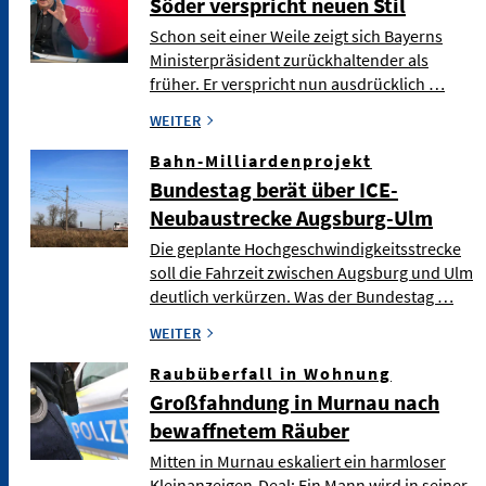
Söder verspricht neuen Stil
Schon seit einer Weile zeigt sich Bayerns
Ministerpräsident zurückhaltender als
früher. Er verspricht nun ausdrücklich …
WEITER
Bahn-Milliardenprojekt
Bundestag berät über ICE-
Neubaustrecke Augsburg-Ulm
Die geplante Hochgeschwindigkeitsstrecke
soll die Fahrzeit zwischen Augsburg und Ulm
deutlich verkürzen. Was der Bundestag …
WEITER
Raubüberfall in Wohnung
Großfahndung in Murnau nach
bewaffnetem Räuber
Mitten in Murnau eskaliert ein harmloser
Kleinanzeigen-Deal: Ein Mann wird in seiner