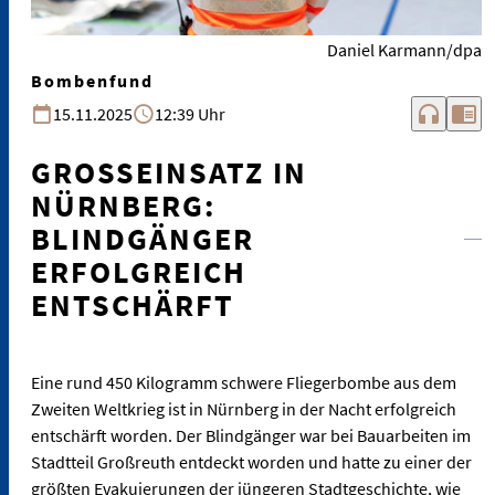
Daniel Karmann/dpa
Bombenfund
headphones
chrome_reader_mode
15.11.2025
12:39 Uhr
GROSSEINSATZ IN N
ÜRNBERG: B
LINDGÄNGER E
RFOLGREICH E
NTSCHÄRFT
Eine rund 450 Kilogramm schwere Fliegerbombe aus dem
Zweiten Weltkrieg ist in Nürnberg in der Nacht erfolgreich
entschärft worden. Der Blindgänger war bei Bauarbeiten im
Stadtteil Großreuth entdeckt worden und hatte zu einer der
größten Evakuierungen der jüngeren Stadtgeschichte, wie