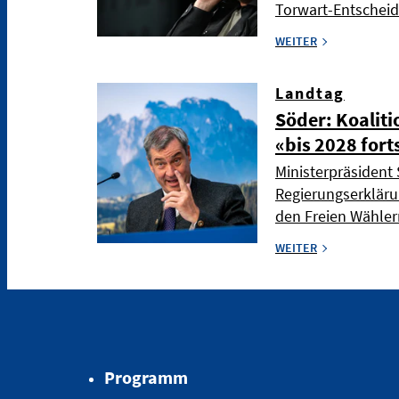
Torwart-Entschei
WEITER
Landtag
Söder: Koaliti
«bis 2028 fort
Ministerpräsident 
Regierungserkläru
den Freien Wählern
WEITER
Programm