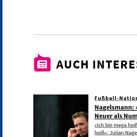
AUCH INTER
Fußball-Natio
Nagelsmann: «
Neuer als Nu
«Ich bin mega hei
heiß»: Julian Nag