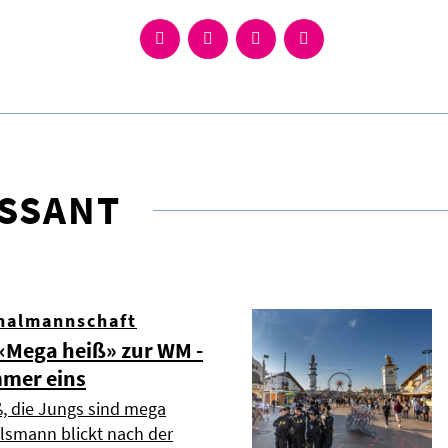
ESSANT
nalmannschaft
Mega heiß» zur WM -
mmer eins
ß, die Jungs sind mega
elsmann blickt nach der