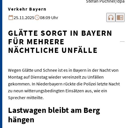
Stefan Puchner/dpa
Verkehr Bayern
headphones
chrome_reader_mode
25.11.2025
08:09 Uhr
GLÄTTE SORGT IN BAYERN
FÜR MEHRERE
NÄCHTLICHE UNFÄLLE
Wegen Glätte und Schnee ist es in Bayern in der Nacht von
Montag auf Dienstag wieder vereinzelt zu Unfällen
gekommen. In Niederbayern rückte die Polizei letzte Nacht
zu neun witterungsbedingten Einsätzen aus, wie ein
Sprecher mitteilte.
Lastwagen bleibt am Berg
hängen