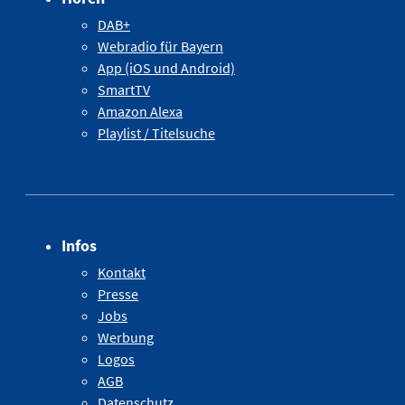
DAB+
Webradio für Bayern
App (iOS und Android)
SmartTV
Amazon Alexa
Playlist / Titelsuche
Infos
Kontakt
Presse
Jobs
Werbung
Logos
AGB
Datenschutz