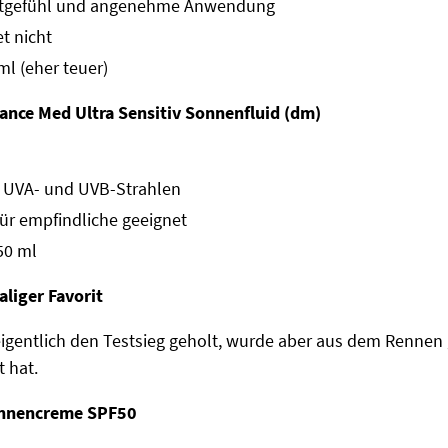
utgefühl und angenehme Anwendung
et nicht
 ml (eher teuer)
ance Med Ultra Sensitiv Sonnenfluid (dm)
r UVA- und UVB-Strahlen
für empfindliche geeignet
 50 ml
aliger Favorit
 eigentlich den Testsieg geholt, wurde aber aus dem Renne
 hat.
nnencreme SPF50