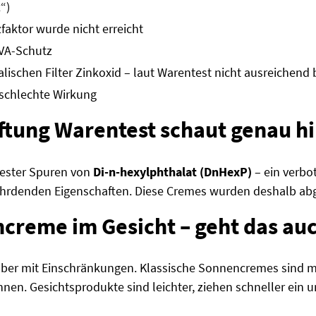
“)
aktor wurde nicht erreicht
UVA-Schutz
ralischen Filter Zinkoxid – laut Warentest nicht ausreichen
 schlechte Wirkung
iftung Warentest schaut genau h
Tester Spuren von
Di-n-hexylphthalat (DnHexP)
– ein verbo
ährdenden Eigenschaften. Diese Cremes wurden deshalb ab
reme im Gesicht – geht das au
 aber mit Einschränkungen. Klassische Sonnencremes sind me
nen. Gesichtsprodukte sind leichter, ziehen schneller ein u