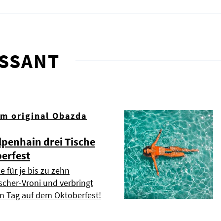
ESSANT
om original Obazda
lpenhain drei Tische
erfest
e für je bis zu zehn
scher-Vroni und verbringt
n Tag auf dem Oktoberfest!