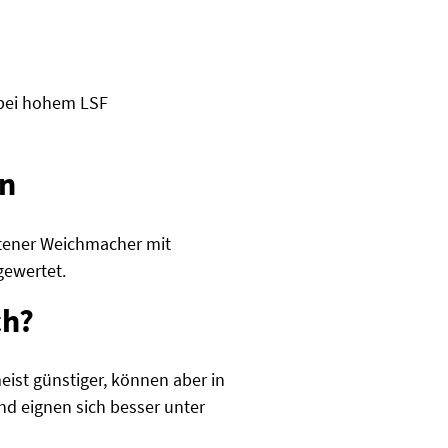
d bei hohem LSF
in
tener Weichmacher mit
gewertet.
ch?
ist günstiger, können aber in
nd eignen sich besser unter