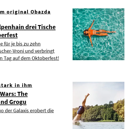
om original Obazda
lpenhain drei Tische
erfest
e für je bis zu zehn
scher-Vroni und verbringt
n Tag auf dem Oktoberfest!
stark in ihm
 Wars: The
and Grogu
o der Galaxis erobert die