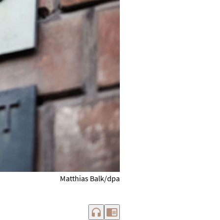
Matthias Balk/dpa
headphones
chrome_reader_mode