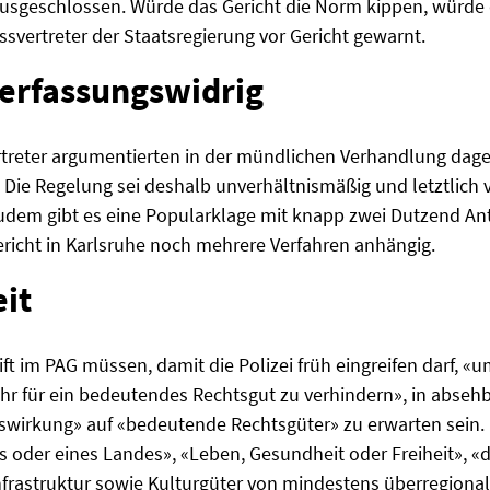
geschlossen. Würde das Gericht die Norm kippen, würde d
ssvertreter der Staatsregierung vor Gericht gewarnt.
verfassungswidrig
rtreter argumentierten in der mündlichen Verhandlung dage
. Die Regelung sei deshalb unverhältnismäßig und letztlich
udem gibt es eine Popularklage mit knapp zwei Dutzend Ant
icht in Karlsruhe noch mehrere Verfahren anhängig.
eit
ift im PAG müssen, damit die Polizei früh eingreifen darf, 
hr für ein bedeutendes Rechtsgut zu verhindern», in absehba
Auswirkung» auf «bedeutende Rechtsgüter» zu erwarten sein
s oder eines Landes», «Leben, Gesundheit oder Freiheit», 
nfrastruktur sowie Kulturgüter von mindestens überregiona