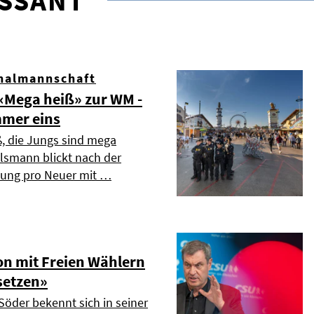
ESSANT
nalmannschaft
Mega heiß» zur WM -
mmer eins
ß, die Jungs sind mega
elsmann blickt nach der
dung pro Neuer mit …
on mit Freien Wählern
setzen»
Söder bekennt sich in seiner