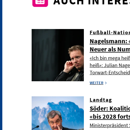
AUCH INTER
Fußball-Natio
Nagelsmann: «
Neuer als Nu
«Ich bin mega hei
heiß»: Julian Nag
Torwart-Entschei
WEITER
Landtag
Söder: Koaliti
«bis 2028 fort
Ministerpräsident 