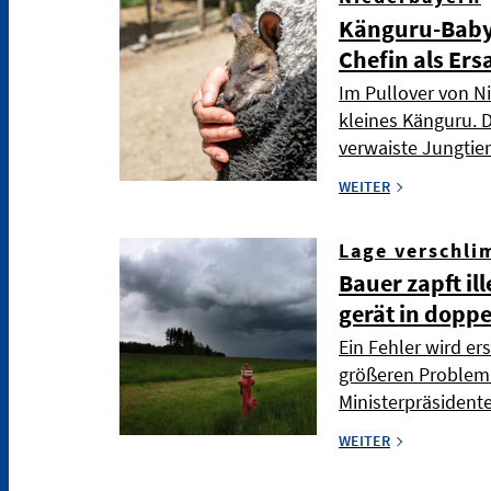
Känguru-Baby i
Chefin als Er
Im Pullover von Ni
kleines Känguru. D
verwaiste Jungti
WEITER
Lage verschli
Bauer zapft il
gerät in dopp
Ein Fehler wird er
größeren Problem -
Ministerpräsident
WEITER