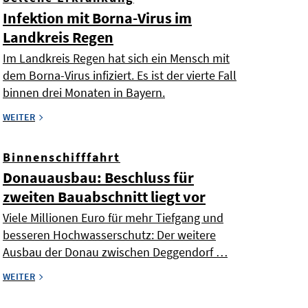
Infektion mit Borna-Virus im
Landkreis Regen
Im Landkreis Regen hat sich ein Mensch mit
dem Borna-Virus infiziert. Es ist der vierte Fall
binnen drei Monaten in Bayern.
WEITER
Binnenschifffahrt
Donauausbau: Beschluss für
zweiten Bauabschnitt liegt vor
Viele Millionen Euro für mehr Tiefgang und
besseren Hochwasserschutz: Der weitere
Ausbau der Donau zwischen Deggendorf …
WEITER