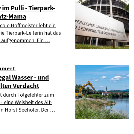
m Pulli - Tierpark-
satz-Mama
cole Hoffmeister lebt ein
ie Tierpark-Leiterin hat das
er aufgenommen. Ein …
mmert
legal Wasser - und
elten Verdacht
st durch Folgefehler zum
 eine Weisheit des Alt-
en Horst Seehofer. Der …