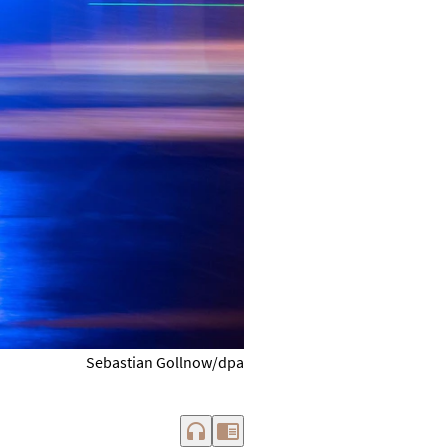
Sebastian Gollnow/dpa
headphones
chrome_reader_mode