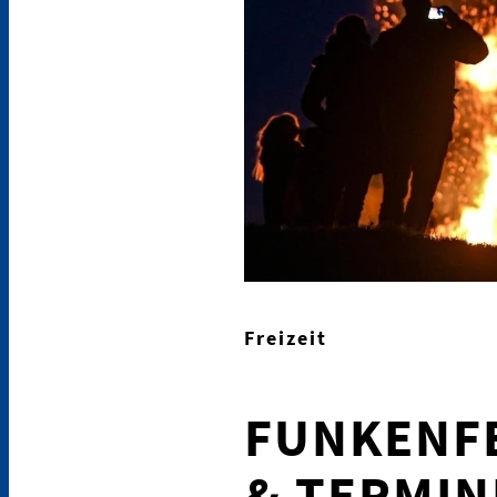
Freizeit
FUNKENFE
& TERMIN