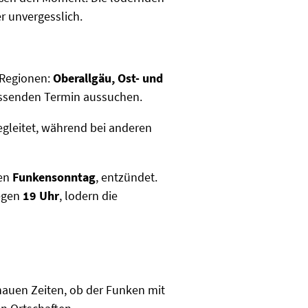
 unvergesslich.
h Regionen:
Oberallgäu, Ost- und
passenden Termin aussuchen.
gleitet, während bei anderen
ten
Funkensonntag
, entzündet.
gegen
19 Uhr
, lodern die
enauen Zeiten, ob der Funken mit