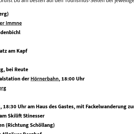
prüfst Du am besten auf den Tourismus-Seiten der jeweilige
erg)
der Immne
ndenbichl
latz am Kapf
rg, bei Reute
Talstation der
Hörnerbahn
, 18:00 Uhr
erg
 18:30 Uhr am Haus des Gastes, mit Fackelwanderung z
m Skilift Stinesser
en (Richtung Schöllang)