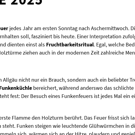
euer
jedes Jahr am ersten Sonntag nach Aschermittwoch. Die
rnhalten soll, fasziniert bis heute. Einer Interpretation zuf
und dienten einst als
Fruchtbarkeitsritual
. Egal, welche Be
lztürme ziehen auch in der modernen Zeit zahlreiche Men
 Allgäu nicht nur ein Brauch, sondern auch ein beliebter Tr
Funkenküchle
bereichert, während anderswo das schlicht
teht fest: Der Besuch eines Funkenfeuers ist jedes Mal ein ei
 erste Flamme den Holzturm berührt. Das Feuer frisst sich 
steht. Funken steigen wie leuchtende Glühwürmchen in die
mmeln sich, wärmen sich an der Hitze, plaudern und geni