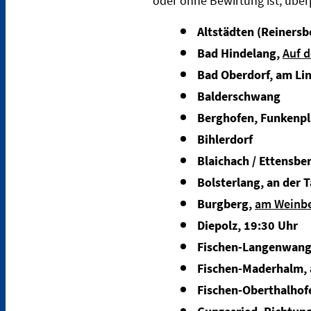
oder ohne Bewirtung ist, über
Altstädten (Reinersb
Bad Hindelang,
Auf 
Bad Oberdorf, am Li
Balderschwang
Berghofen, Funkenp
Bihlerdorf
Blaichach / Ettensbe
Bolsterlang, an der 
Burgberg
,
am Weinb
Diepolz, 19:30 Uhr
Fischen-Langenwang,
Fischen-Maderhalm, a
Fischen-Oberthalhof