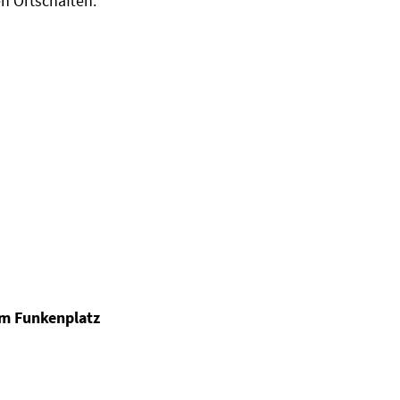
n Ortschaften.
um Funkenplatz