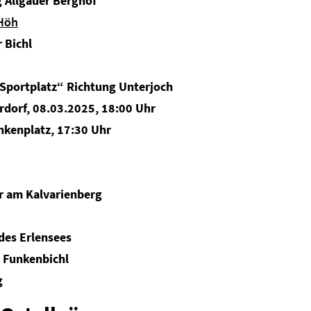
 Allgäuer Berghof
 Höh
 Bichl
 Sportplatz“ Richtung
Unterjoch
rdorf, 08.03.2025, 18:00 Uhr
kenplatz, 17:30 Uhr
r am Kalvarienberg
 des
Erlensees
 Funkenbichl
g