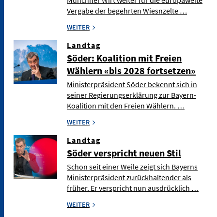
Münchner Wirt weiter für die europaweite
Vergabe der begehrten Wiesnzelte …
WEITER
Landtag
Söder: Koalition mit Freien
Wählern «bis 2028 fortsetzen»
Ministerpräsident Söder bekennt sich in
seiner Regierungserklärung zur Bayern-
Koalition mit den Freien Wählern. …
WEITER
Landtag
Söder verspricht neuen Stil
Schon seit einer Weile zeigt sich Bayerns
Ministerpräsident zurückhaltender als
früher. Er verspricht nun ausdrücklich …
WEITER