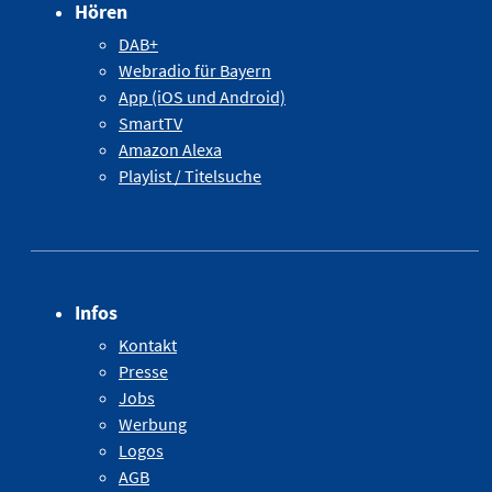
Hören
DAB+
Webradio für Bayern
App (iOS und Android)
SmartTV
Amazon Alexa
Playlist / Titelsuche
Infos
Kontakt
Presse
Jobs
Werbung
Logos
AGB