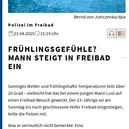
Bernd von Jutrczenka/dpa
Polizei im Freibad
headphones
chrome_reader_mode
21.04.2025
15:19 Uhr
FRÜHLINGSGEFÜHLE?
MANN STEIGT IN FREIBAD
EIN
Sonniges Wetter und frühlingshafte Temperaturen teils über
20 Grad – vielleicht hat das bei einem jungen Mann Lust auf
einen Freibad-Besuch geweckt. Der 23-Jährige sei am
Sonntag ins noch geschlossene Hofer Freibad eingestiegen,
teilte die Polizei mit.
Was er vermutlich nicht bemerkte: Eine