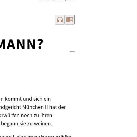
headphones
chrome_reader_mode
MANN?
en kommt und sich ein
ndgericht München II hat der
orwürfen noch zu ihren
r begann sie zu weinen.