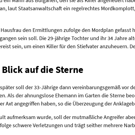
d ein Mann aus Bulgarien, den sie als Killer angeheuert hab
n, laut Staatsanwaltschaft ein regelrechtes Mordkomplott,
 Hausfrau den Ermittlungen zufolge den Mordplan gefasst ha
ngen sein soll. Die 29-jährige Tochter und ihr 34 Jahre alt
reist sein, um einen Killer für den Stiefvater anzuheuern. D
 Blick auf die Sterne
päter soll der 33-Jährige dann vereinbarungsgemäß vor 
en. Als der ahnungslose Ehemann im Garten die Sterne beob
ner Axt angegriffen haben, so die Überzeugung der Anklage
lt aufmerksam wurde, soll der mutmaßliche Angreifer aber 
folge schwere Verletzungen und trägt seither mehrere Narb