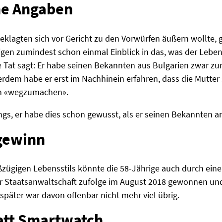
he Angaben
eklagten sich vor Gericht zu den Vorwürfen äußern wollte, g
igen zumindest schon einmal Einblick in das, was der Lebe
 Tat sagt: Er habe seinen Bekannten aus Bulgarien zwar zum
rdem habe er erst im Nachhinein erfahren, dass die Mutter 
nn «wegzumachen».
dings, er habe dies schon gewusst, als er seinen Bekannten 
ogewinn
zügigen Lebensstils könnte die 58-Jährige auch durch ei
der Staatsanwaltschaft zufolge im August 2018 gewonnen un
päter war davon offenbar nicht mehr viel übrig.
att Smartwatch