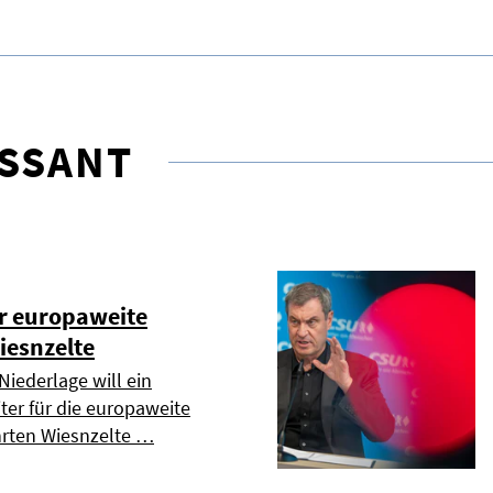
ESSANT
er europaweite
iesnzelte
Niederlage will ein
ter für die europaweite
hrten Wiesnzelte …