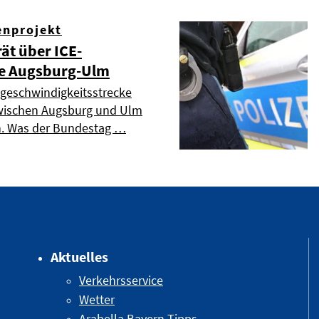
enprojekt
ät über ICE-
e Augsburg-Ulm
geschwindigkeitsstrecke
 zwischen Augsburg und Ulm
n. Was der Bundestag …
Aktuelles
Verkehrsservice
Wetter
Arabella Bayern Tipps