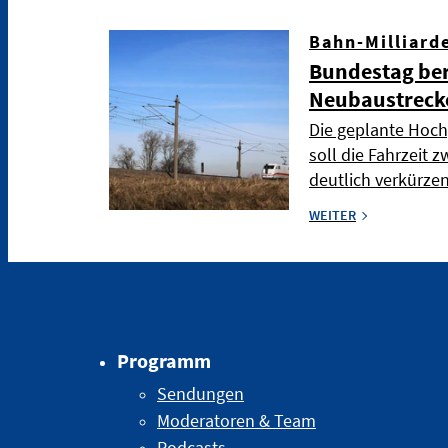
Bahn-Milliard
Bundestag ber
Neubaustreck
Die geplante Hoch
soll die Fahrzeit
deutlich verkürze
WEITER
Programm
Sendungen
Moderatoren & Team
Podcasts