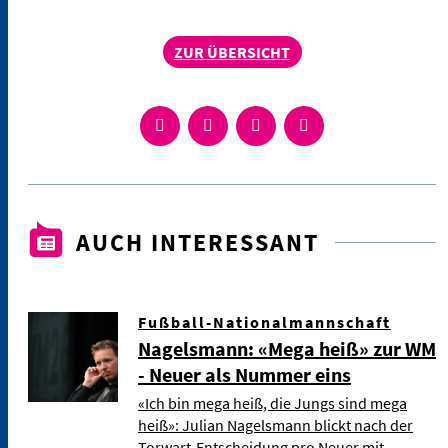
ZUR ÜBERSICHT
AUCH INTERESSANT
Fußball-Nationalmannschaft
Nagelsmann: «Mega heiß» zur WM
- Neuer als Nummer eins
«Ich bin mega heiß, die Jungs sind mega
heiß»: Julian Nagelsmann blickt nach der
Torwart-Entscheidung pro Neuer mit …