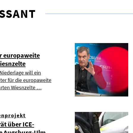
ESSANT
er europaweite
iesnzelte
Niederlage will ein
ter für die europaweite
hrten Wiesnzelte …
enprojekt
ät über ICE-
e Augsburg-Ulm