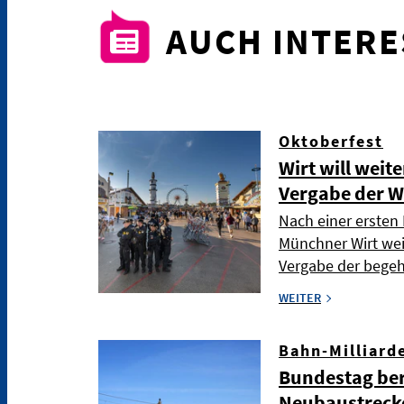
AUCH INTER
Oktoberfest
Wirt will weit
Vergabe der W
Nach einer ersten 
Münchner Wirt wei
Vergabe der bege
WEITER
Bahn-Milliard
Bundestag ber
Neubaustreck