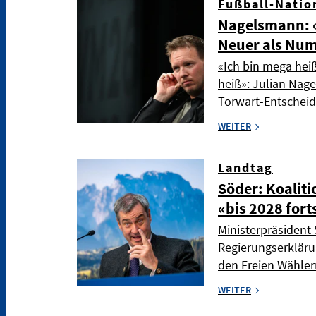
Fußball-Natio
Nagelsmann: «
Neuer als Nu
«Ich bin mega hei
heiß»: Julian Nag
Torwart-Entschei
WEITER
Landtag
Söder: Koaliti
«bis 2028 fort
Ministerpräsident 
Regierungserkläru
den Freien Wählern
WEITER