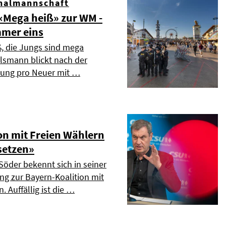
nalmannschaft
Mega heiß» zur WM -
mmer eins
ß, die Jungs sind mega
elsmann blickt nach der
dung pro Neuer mit …
on mit Freien Wählern
setzen»
Söder bekennt sich in seiner
ng zur Bayern-Koalition mit
. Auffällig ist die …