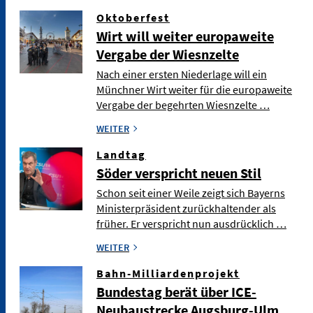
Oktoberfest
Wirt will weiter europaweite
Vergabe der Wiesnzelte
Nach einer ersten Niederlage will ein
Münchner Wirt weiter für die europaweite
Vergabe der begehrten Wiesnzelte …
WEITER
Landtag
Söder verspricht neuen Stil
Schon seit einer Weile zeigt sich Bayerns
Ministerpräsident zurückhaltender als
früher. Er verspricht nun ausdrücklich …
WEITER
Bahn-Milliardenprojekt
Bundestag berät über ICE-
Neubaustrecke Augsburg-Ulm