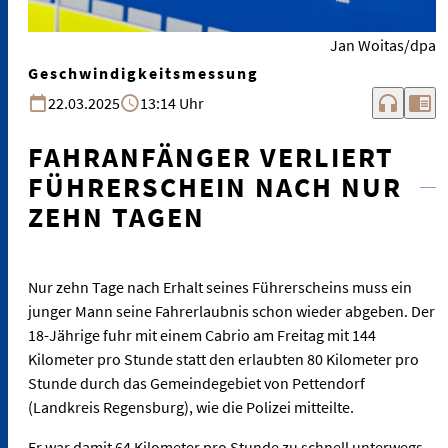
Jan Woitas/dpa
Geschwindigkeitsmessung
headphones
chrome_reader_mode
22.03.2025
13:14 Uhr
FAHRANFÄNGER VERLIERT
FÜHRERSCHEIN NACH NUR
ZEHN TAGEN
Nur zehn Tage nach Erhalt seines Führerscheins muss ein
junger Mann seine Fahrerlaubnis schon wieder abgeben. Der
18-Jährige fuhr mit einem Cabrio am Freitag mit 144
Kilometer pro Stunde statt den erlaubten 80 Kilometer pro
Stunde durch das Gemeindegebiet von Pettendorf
(Landkreis Regensburg), wie die Polizei mitteilte.
Er war damit 64 Kilometer pro Stunde zu schnell unterwegs