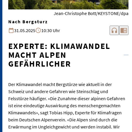
Jean-Christophe Bott/KEYSTONE/dpa
Nach Bergsturz
headphones
chrome_reader_mode
31.05.2025
10:30 Uhr
EXPERTE: KLIMAWANDEL
MACHT ALPEN
GEFÄHRLICHER
Der Klimawandel macht Bergstürze wie aktuell in der
Schweiz und andere Gefahren wie Steinschlag und
Felsstürze häufiger. «Die Zunahme dieser alpinen Gefahren
ist eine eindeutige Auswirkung des menschengemachten
Klimawandels», sagt Tobias Hipp, Experte für Klimafragen
beim Deutschen Alpenverein. «Die Alpen sind durch die
Erwärmung im Ungleichgewicht und werden instabil. Wir