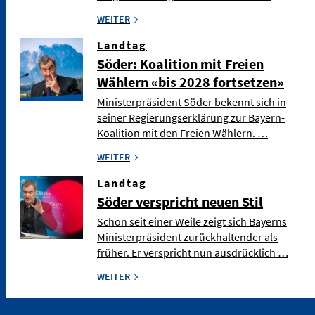
WEITER
Landtag
Söder: Koalition mit Freien
Wählern «bis 2028 fortsetzen»
Ministerpräsident Söder bekennt sich in
seiner Regierungserklärung zur Bayern-
Koalition mit den Freien Wählern. …
WEITER
Landtag
Söder verspricht neuen Stil
Schon seit einer Weile zeigt sich Bayerns
Ministerpräsident zurückhaltender als
früher. Er verspricht nun ausdrücklich …
WEITER