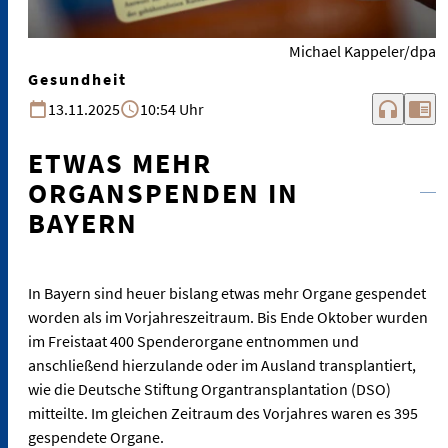
Michael Kappeler/dpa
Gesundheit
headphones
chrome_reader_mode
13.11.2025
10:54 Uhr
ETWAS MEHR
ORGANSPENDEN IN
BAYERN
In Bayern sind heuer bislang etwas mehr Organe gespendet
worden als im Vorjahreszeitraum. Bis Ende Oktober wurden
im Freistaat 400 Spenderorgane entnommen und
anschließend hierzulande oder im Ausland transplantiert,
wie die Deutsche Stiftung Organtransplantation (DSO)
mitteilte. Im gleichen Zeitraum des Vorjahres waren es 395
gespendete Organe.