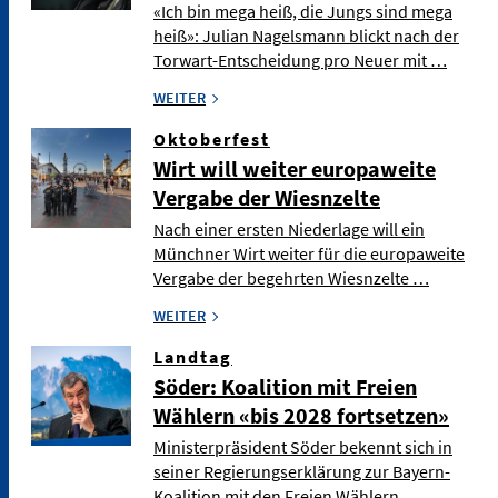
«Ich bin mega heiß, die Jungs sind mega
heiß»: Julian Nagelsmann blickt nach der
Torwart-Entscheidung pro Neuer mit …
WEITER
Oktoberfest
Wirt will weiter europaweite
Vergabe der Wiesnzelte
Nach einer ersten Niederlage will ein
Münchner Wirt weiter für die europaweite
Vergabe der begehrten Wiesnzelte …
WEITER
Landtag
Söder: Koalition mit Freien
Wählern «bis 2028 fortsetzen»
Ministerpräsident Söder bekennt sich in
seiner Regierungserklärung zur Bayern-
Koalition mit den Freien Wählern. …