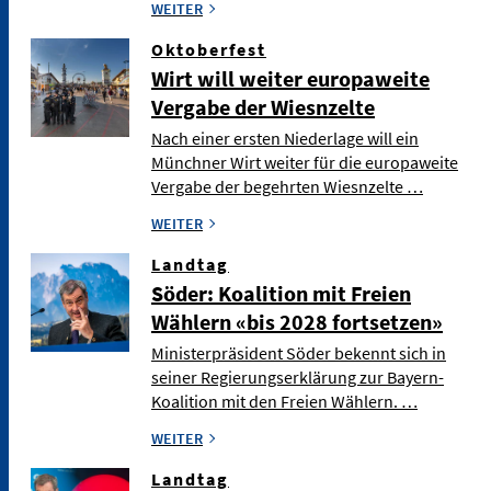
WEITER
Oktoberfest
Wirt will weiter europaweite
Vergabe der Wiesnzelte
Nach einer ersten Niederlage will ein
Münchner Wirt weiter für die europaweite
Vergabe der begehrten Wiesnzelte …
WEITER
Landtag
Söder: Koalition mit Freien
Wählern «bis 2028 fortsetzen»
Ministerpräsident Söder bekennt sich in
seiner Regierungserklärung zur Bayern-
Koalition mit den Freien Wählern. …
WEITER
Landtag