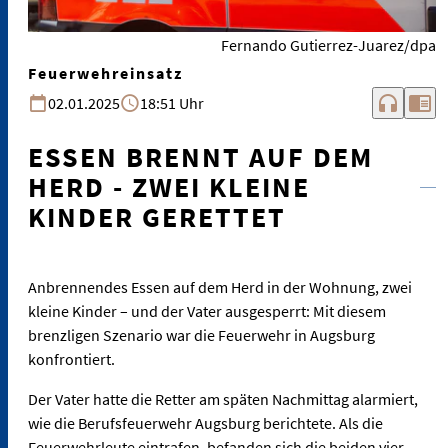
Fernando Gutierrez-Juarez/dpa
Feuerwehreinsatz
headphones
chrome_reader_mode
02.01.2025
18:51 Uhr
ESSEN BRENNT AUF DEM
HERD - ZWEI KLEINE
KINDER GERETTET
Anbrennendes Essen auf dem Herd in der Wohnung, zwei
kleine Kinder – und der Vater ausgesperrt: Mit diesem
brenzligen Szenario war die Feuerwehr in Augsburg
konfrontiert.
Der Vater hatte die Retter am späten Nachmittag alarmiert,
wie die Berufsfeuerwehr Augsburg berichtete. Als die
Feuerwehrleute eintrafen, befanden sich die beiden vier