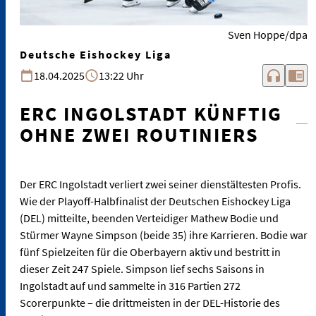
Sven Hoppe/dpa
Deutsche Eishockey Liga
headphones
chrome_reader_mode
18.04.2025
13:22 Uhr
ERC INGOLSTADT KÜNFTIG
OHNE ZWEI ROUTINIERS
Der ERC Ingolstadt verliert zwei seiner dienstältesten Profis.
Wie der Playoff-Halbfinalist der Deutschen Eishockey Liga
(DEL) mitteilte, beenden Verteidiger Mathew Bodie und
Stürmer Wayne Simpson (beide 35) ihre Karrieren. Bodie war
fünf Spielzeiten für die Oberbayern aktiv und bestritt in
dieser Zeit 247 Spiele. Simpson lief sechs Saisons in
Ingolstadt auf und sammelte in 316 Partien 272
Scorerpunkte – die drittmeisten in der DEL-Historie des