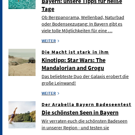
Bayern: unsere Tipps für heiße
Tage
Ob Bergpanorama, Wellenbad, Naturbad
oder Bodenseezugang: In Bayern gibt es
viele tolle Möglichkeiten für eine …
WEITER
Die Macht ist stark in ihm
Kinotipp: Star Wars: The
Mandalorian and Grogu
Das beliebteste Duo der Galaxis erobert die
große Leinwand!
WEITER
Der Arabella Bayern Badeseentest
Die schönsten Seen in Bayern
Wir verraten euch die schönsten Badeseen
in unserer Region - und testen sie