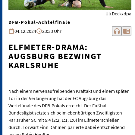
Uli Deck/dpa
DFB-Pokal-Achtelfinale
headphones
chrome_reader_mode
04.12.2024
23:33 Uhr
ELFMETER-DRAMA:
AUGSBURG BEZWINGT
KARLSRUHE
Nach einem nervenaufreibenden Kraftakt und einem späten
Tor in der Verlängerung hat der FC Augsburg das
Viertelfinale des DFB-Pokals erreicht. Der Fußball-
Bundesligist setzte sich beim ebenbürtigen Zweitligisten
Karlsruher SC mit 5:4 (2:2, 1:1, 1:0) im Elfmeterschießen
durch. Torwart Finn Dahmen parierte dabei entscheidend
gegen Robin Heußer.