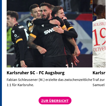
Karlsruher SC - FC Augsburg
Karlsr
Fabian Schleusener (M.) erzielte das zwischenzeitliche
Traf zur
1:1 für Karlsruhe.
Samuel E
ZUR ÜBERSICHT