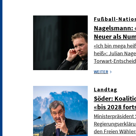
Fußball-Natio
Nagelsmann: «
Neuer als Nu
«Ich bin mega hei
heiß»: Julian Nag
Torwart-Entschei
WEITER
Landtag
Söder: Koaliti
«bis 2028 fort
Ministerpräsident 
Regierungserkläru
den Freien Wählern