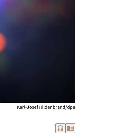
Karl-Josef Hildenbrand/dpa
headphones
chrome_reader_mode