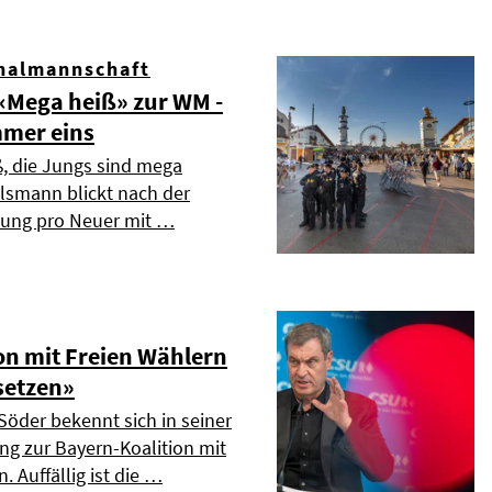
nalmannschaft
Mega heiß» zur WM -
mmer eins
ß, die Jungs sind mega
elsmann blickt nach der
dung pro Neuer mit …
on mit Freien Wählern
setzen»
Söder bekennt sich in seiner
ng zur Bayern-Koalition mit
. Auffällig ist die …