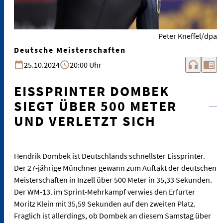
Peter Kneffel/dpa
Deutsche Meisterschaften
headphones
chrome_reader_mode
25.10.2024
20:00 Uhr
EISSPRINTER DOMBEK
SIEGT ÜBER 500 METER
UND VERLETZT SICH
Hendrik Dombek ist Deutschlands schnellster Eissprinter.
Der 27-jährige Münchner gewann zum Auftakt der deutschen
Meisterschaften in Inzell über 500 Meter in 35,33 Sekunden.
Der WM-13. im Sprint-Mehrkampf verwies den Erfurter
Moritz Klein mit 35,59 Sekunden auf den zweiten Platz.
Fraglich ist allerdings, ob Dombek an diesem Samstag über