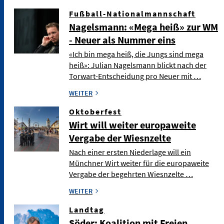
Fußball-Nationalmannschaft
Nagelsmann: «Mega heiß» zur WM
- Neuer als Nummer eins
«Ich bin mega heiß, die Jungs sind mega
heiß»: Julian Nagelsmann blickt nach der
Torwart-Entscheidung pro Neuer mit …
WEITER
Oktoberfest
Wirt will weiter europaweite
Vergabe der Wiesnzelte
Nach einer ersten Niederlage will ein
Münchner Wirt weiter für die europaweite
Vergabe der begehrten Wiesnzelte …
WEITER
Landtag
Söder: Koalition mit Freien