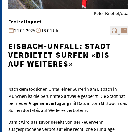
Peter Kneffel/dpa
Freizeitsport
headphones
chrome_reader_mode
24.04.2025
16:04 Uhr
EISBACH-UNFALL: STADT
VERBIETET SURFEN «BIS
AUF WEITERES»
Nach dem tödlichen Unfall einer Surferin am Eisbach in
München ist die berühmte Surfwelle gesperrt. Die Stadt hat
per neuer
Allgemeinverfügung
mit Datum vom Mittwoch das
Surfen dort «bis auf Weiteres verboten».
Damit wird das zuvor bereits von der Feuerwehr
ausgesprochene Verbot auf eine rechtliche Grundlage