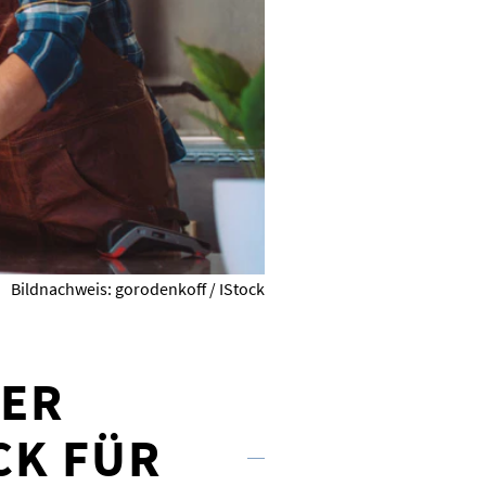
Bildnachweis: gorodenkoff / IStock
DER
CK FÜR