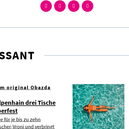
ESSANT
om original Obazda
lpenhain drei Tische
erfest
e für je bis zu zehn
scher-Vroni und verbringt