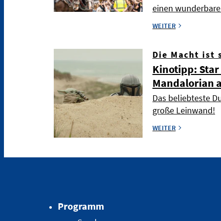
einen wunderbare
WEITER
Die Macht ist 
Kinotipp: Star
Mandalorian 
Das beliebteste Du
große Leinwand!
WEITER
Programm