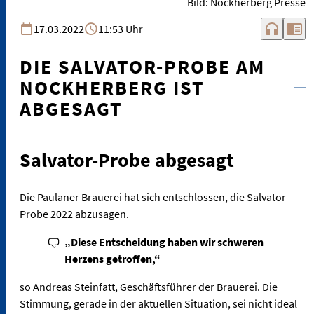
Bild: Nockherberg Presse
headphones
chrome_reader_mode
17.03.2022
11:53 Uhr
DIE SALVATOR-PROBE AM
NOCKHERBERG IST
ABGESAGT
Salvator-Probe abgesagt
Die Paulaner Brauerei hat sich entschlossen, die Salvator-
Probe 2022 abzusagen.
„Diese Entscheidung haben wir schweren
Herzens getroffen,“
so Andreas Steinfatt, Geschäftsführer der Brauerei. Die
Stimmung, gerade in der aktuellen Situation, sei nicht ideal