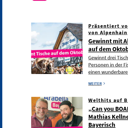
Präsentiert v
von Alpenhain
Gewinnt mit A
auf dem Oktob
Gewinnt drei Tisch
Personen in der Fi
einen wunderbare
WEITER
Welthits auf 
„Can you BOAR
Mathias Kellne
Bayerisch