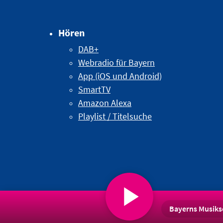
Hören
DAB+
Webradio für Bayern
App (iOS und Android)
SmartTV
Amazon Alexa
Playlist / Titelsuche
Bayerns Musiks