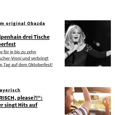
om original Obazda
lpenhain drei Tische
erfest
e für je bis zu zehn
scher-Vroni und verbringt
n Tag auf dem Oktoberfest!
Bayerisch
ISCH, please?!“:
r singt Hits auf