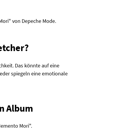
 Mori" von Depeche Mode.
etcher?
keit. Das könnte auf eine
eder spiegeln eine emotionale
en Album
Memento Mori".