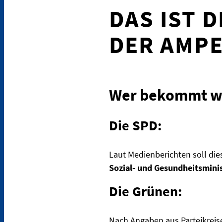
DAS IST 
DER AMP
Wer bekommt wel
Die SPD:
Laut Medienberichten soll die
Sozial- und Gesundheitsmini
Die Grünen:
Nach Angaben aus Parteikreis