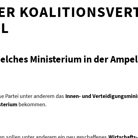
DER KOALITIONSVER
EL
ches Ministerium in der Ampel
se Partei unter anderem das
Innen- und Verteidigungsmini
sterium
bekommen.
en sollen unter anderem ein neu geschaffenes
Wirtschafts