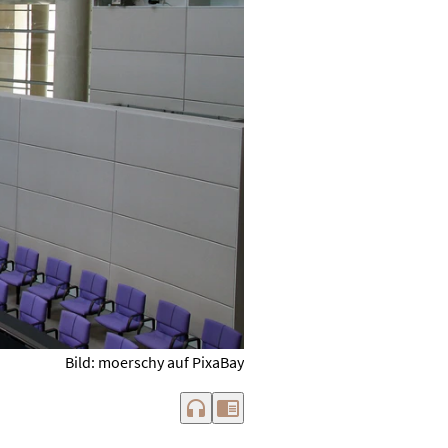
Bild: moerschy auf PixaBay
headphones
chrome_reader_mode