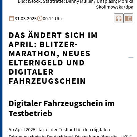
Bild: IStock, Stadtratte; Denny Müller / Unsplash; Monika
Skolimowska/dpa
headphones
chrome_reader_mode
31.03.2025
00:14 Uhr
DAS ÄNDERT SICH IM
APRIL: BLITZER-
MARATHON, NEUES
ELTERNGELD UND
DIGITALER
FAHRZEUGSCHEIN
Digitaler Fahrzeugschein im
Testbetrieb
Ab April 2025 startet der Testlauf für den digitalen
Fahrzeugschein in Deutschland. Dieser kann über die „i-Kfz“