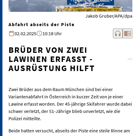
Jakob Gruber/APA/dpa
Abfahrt abseits der Piste
headphones
chrome_reader_mode
02.02.2025
10:18 Uhr
BRÜDER VON ZWEI
LAWINEN ERFASST -
AUSRÜSTUNG HILFT
Zwei Brüder aus dem Raum München sind bei einer
Variantenabfahrt in Österreich in kurzer Zeit von je einer
Lawine erfasst worden. Der 45-jährige Skifahrer wurde dabei
schwer verletzt, der 51-Jährige blieb unverletzt, wie die
Polizei mitteilte.
Beide hatten versucht, abseits der Piste eine steile Rinne am