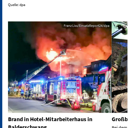
Quelle: dpa
Franz Liss/EinsatzReport24/dpa
Brand in Hotel-Mitarbeiterhaus in
Großb
Balderschwang
Bei dem 