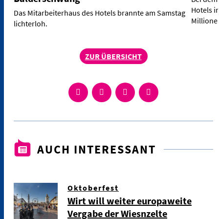
Hotels i
Das Mitarbeiterhaus des Hotels brannte am Samstag
Million
lichterloh.
ZUR ÜBERSICHT
AUCH INTERESSANT
Oktoberfest
Wirt will weiter europaweite
Vergabe der Wiesnzelte