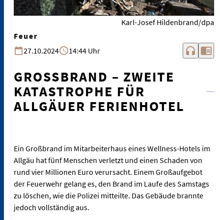
Karl-Josef Hildenbrand/dpa
Feuer
headphones
chrome_reader_mode
27.10.2024
14:44 Uhr
GROSSBRAND – ZWEITE K
ATASTROPHE FÜR A
LLGÄUER FERIENHOTEL
Ein Großbrand im Mitarbeiterhaus eines Wellness-Hotels im
Allgäu hat fünf Menschen verletzt und einen Schaden von
rund vier Millionen Euro verursacht. Einem Großaufgebot
der Feuerwehr gelang es, den Brand im Laufe des Samstags
zu löschen, wie die Polizei mitteilte. Das Gebäude brannte
jedoch vollständig aus.