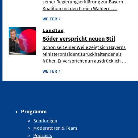
seiner Regierungserklärung zur Bayern-
Koalition mit den Freien Wählern. …
WEITER
Landtag
Söder verspricht neuen Stil
Schon seit einer Weile zeigt sich Bayerns
Ministerpräsident zurückhaltender als
früher. Er verspricht nun ausdrücklich …
WEITER
Programm
Sendungen
Moderatoren & Team
Podcasts