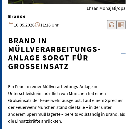
Ehsan Monajati/dpa
Brände
headphones
chrome_reader_mode
10.05.2026
11:16 Uhr
BRAND IN
MÜLLVERARBEITUNGS-
ANLAGE SORGT FÜR
GROSSEINSATZ
Ein Feuer in einer Müllverarbeitungs-Anlage in
Unterschleißheim nördlich von München hat einen
Großeinsatz der Feuerwehr ausgelöst. Laut einem Sprecher
der Feuerwehr München stand die Halle – in der unter
anderem Sperrmüll lagerte – bereits vollständig in Brand, als
die Einsatzkräfte anrückten.