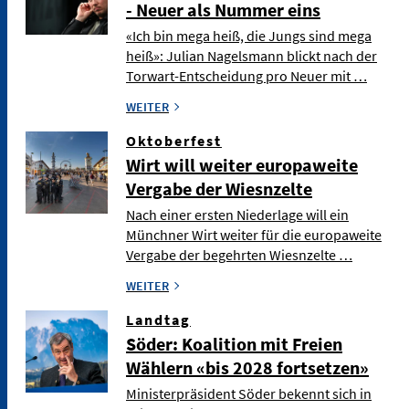
- Neuer als Nummer eins
«Ich bin mega heiß, die Jungs sind mega
heiß»: Julian Nagelsmann blickt nach der
Torwart-Entscheidung pro Neuer mit …
WEITER
Oktoberfest
Wirt will weiter europaweite
Vergabe der Wiesnzelte
Nach einer ersten Niederlage will ein
Münchner Wirt weiter für die europaweite
Vergabe der begehrten Wiesnzelte …
WEITER
Landtag
Söder: Koalition mit Freien
Wählern «bis 2028 fortsetzen»
Ministerpräsident Söder bekennt sich in