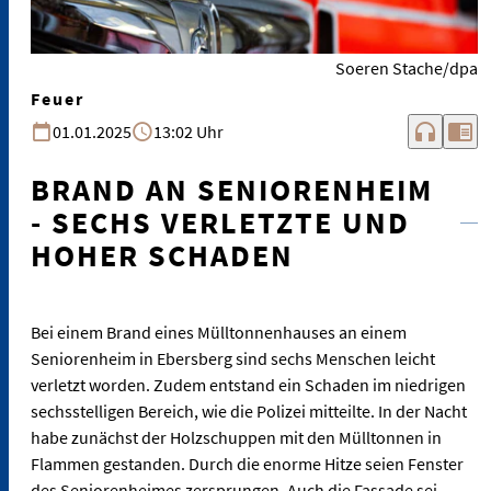
Soeren Stache/dpa
Feuer
headphones
chrome_reader_mode
01.01.2025
13:02 Uhr
BRAND AN SENIORENHEIM
- SECHS VERLETZTE UND
HOHER SCHADEN
Bei einem Brand eines Mülltonnenhauses an einem
Seniorenheim in Ebersberg sind sechs Menschen leicht
verletzt worden. Zudem entstand ein Schaden im niedrigen
sechsstelligen Bereich, wie die Polizei mitteilte. In der Nacht
habe zunächst der Holzschuppen mit den Mülltonnen in
Flammen gestanden. Durch die enorme Hitze seien Fenster
des Seniorenheimes zersprungen. Auch die Fassade sei