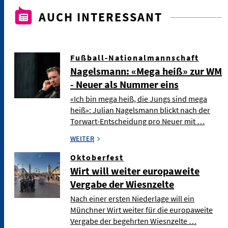
AUCH INTERESSANT
Fußball-Nationalmannschaft
Nagelsmann: «Mega heiß» zur WM
- Neuer als Nummer eins
«Ich bin mega heiß, die Jungs sind mega
heiß»: Julian Nagelsmann blickt nach der
Torwart-Entscheidung pro Neuer mit …
WEITER
Oktoberfest
Wirt will weiter europaweite
Vergabe der Wiesnzelte
Nach einer ersten Niederlage will ein
Münchner Wirt weiter für die europaweite
Vergabe der begehrten Wiesnzelte …