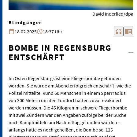
David Inderlied/dpa
Blindgänger
headphones
chrome_reader_mode
18.02.2025
18:37 Uhr
BOMBE IN REGENSBURG
ENTSCHÄRFT
Im Osten Regensburgs ist eine Fliegerbombe gefunden
worden. Sie wurde am Abend erfolgreich entschärft, wie die
Polizei mitteilte. Rund 60 Menschen in einem Sperrradius
von 300 Metern um den Fundort hatten zuvor evakuiert
werden müssen. Die 45 Kilogramm schwere Fliegerbombe
mit zwei Zündern war den Angaben zufolge bei der Suche
nach Kampfmitteln am Nachmittag gefunden worden –
anfangs hatte es noch geheißen, die Bombe sei 125