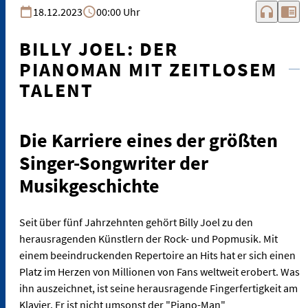
headphones
chrome_reader_mode
18.12.2023
00:00 Uhr
BILLY JOEL: DER
PIANOMAN MIT ZEITLOSEM
TALENT
Die Karriere eines der größten
Singer-Songwriter der
Musikgeschichte
Seit über fünf Jahrzehnten gehört Billy Joel zu den
herausragenden Künstlern der Rock- und Popmusik. Mit
einem beeindruckenden Repertoire an Hits hat er sich einen
Platz im Herzen von Millionen von Fans weltweit erobert. Was
ihn auszeichnet, ist seine herausragende Fingerfertigkeit am
Klavier. Er ist nicht umsonst der "Piano-Man"