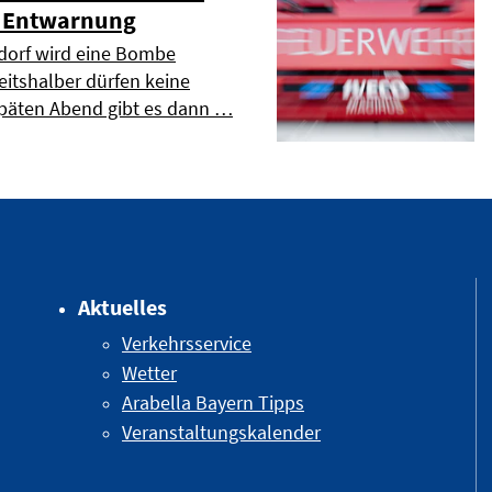
- Entwarnung
orf wird eine Bombe
eitshalber dürfen keine
päten Abend gibt es dann …
Aktuelles
Verkehrsservice
Wetter
Arabella Bayern Tipps
Veranstaltungskalender