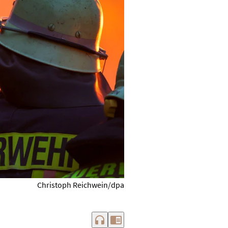
Christoph Reichwein/dpa
headphones
chrome_reader_mode