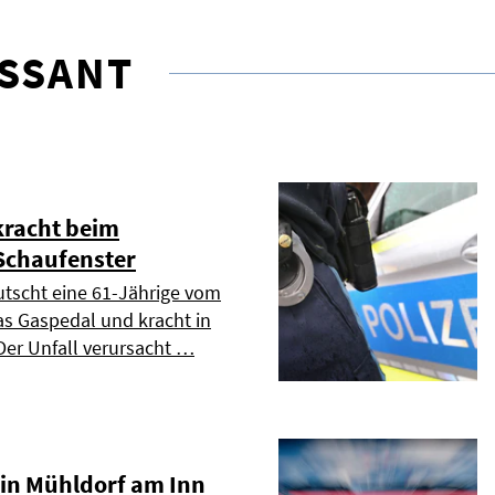
ESSANT
kracht beim
Schaufenster
tscht eine 61-Jährige vom
s Gaspedal und kracht in
Der Unfall verursacht …
in Mühldorf am Inn