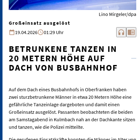
Lino Mirgeler/dpa
Großeinsatz ausgelöst
headphones
chrome_reader_mode
19.04.2026
01:29 Uhr
BETRUNKENE TANZEN IN
20 METERN HÖHE AUF
DACH VON BUSBAHNHOF
Auf dem Dach eines Busbahnhofs in Oberfranken haben
zwei sturzbetrunkene Männer in etwa 20 Metern Höhe eine
gefährliche Tanzeinlage dargeboten und damit einen
Großeinsatz ausgelöst. Passanten beobachteten die beiden
am Samstagabend in Kulmbach nah an der Dachkante sitzen
und tanzen, wie die Polizei mitteilte.
Die gerufenen Einsatzkräfte konnten die Männer im Alter von