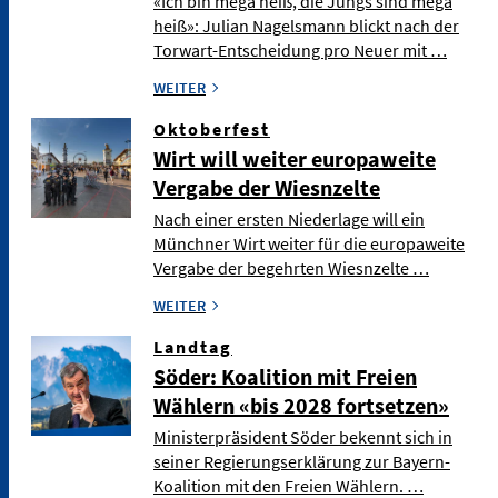
«Ich bin mega heiß, die Jungs sind mega
heiß»: Julian Nagelsmann blickt nach der
Torwart-Entscheidung pro Neuer mit …
WEITER
Oktoberfest
Wirt will weiter europaweite
Vergabe der Wiesnzelte
Nach einer ersten Niederlage will ein
Münchner Wirt weiter für die europaweite
Vergabe der begehrten Wiesnzelte …
WEITER
Landtag
Söder: Koalition mit Freien
Wählern «bis 2028 fortsetzen»
Ministerpräsident Söder bekennt sich in
seiner Regierungserklärung zur Bayern-
Koalition mit den Freien Wählern. …