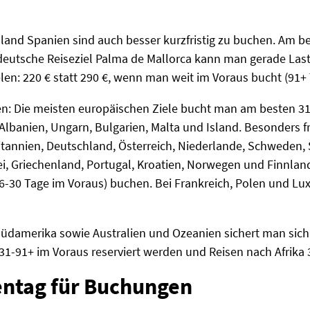
sland Spanien sind auch besser kurzfristig zu buchen. Am be
 deutsche Reiseziel Palma de Mallorca kann man gerade Last
n: 220 € statt 290 €, wenn man weit im Voraus bucht (91+ 
n: Die meisten europäischen Ziele bucht man am besten 31 
 Albanien, Ungarn, Bulgarien, Malta und Island. Besonders f
itannien, Deutschland, Österreich, Niederlande, Schweden
kei, Griechenland, Portugal, Kroatien, Norwegen und Finnla
g (16-30 Tage im Voraus) buchen. Bei Frankreich, Polen und 
Südamerika sowie Australien und Ozeanien sichert man sich 
 31-91+ im Voraus reserviert werden und Reisen nach Afrika 
entag für Buchungen