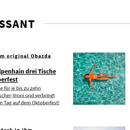
ESSANT
om original Obazda
lpenhain drei Tische
erfest
e für je bis zu zehn
scher-Vroni und verbringt
n Tag auf dem Oktoberfest!
stark in ihm