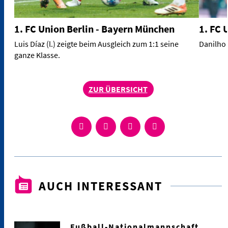
1. FC Union Berlin - Bayern München
1. FC 
Luis Díaz (l.) zeigte beim Ausgleich zum 1:1 seine
Danilho 
ganze Klasse.
ZUR ÜBERSICHT
AUCH INTERESSANT
Fußball-Nationalmannschaft