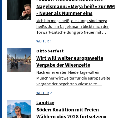
Nagelsmann: «Mega heiß» zur WM
- Neuer als Nummer eins
«Ich bin mega heiß, die Jungs sind mega
heiß»: Julian Nagelsmann blickt nach der
Torwart-Entscheidung pro Neuer mit …
WEITER
Oktoberfest
Wirt will weiter europaweite
Vergabe der Wiesnzelte
Nach einer ersten Niederlage will ein
Münchner Wirt weiter für die europaweite
Vergabe der begehrten Wiesnzelte …
WEITER
Landtag
Söder: Koalition mit Freien
Wählern «bis 2028 fortsetzen»