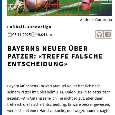
Andreas Gora/dpa
Fußball-Bundesliga
headphones
chrome_reader_mode
08.11.2025
19:04 Uhr
BAYERNS NEUER ÜBER
PATZER: «TREFFE FALSCHE
ENTSCHEIDUNG»
Bayern Münchens Torwart Manuel Neuer hat sich nach
seinem Patzer im Spiel beim 1. FC Union Berlin selbstkritisch
gezeigt. «Am Anfang sehe ich ihn nicht so gut, aber dann
treffe ich die falsche Entscheidung. Es wäre besser gewesen,
wenn ich mit einer Hand versuche, den wegzuhauen», sagte