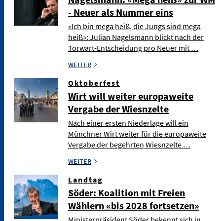
- Neuer als Nummer eins
«Ich bin mega heiß, die Jungs sind mega
heiß»: Julian Nagelsmann blickt nach der
Torwart-Entscheidung pro Neuer mit …
WEITER
Oktoberfest
Wirt will weiter europaweite
Vergabe der Wiesnzelte
Nach einer ersten Niederlage will ein
Münchner Wirt weiter für die europaweite
Vergabe der begehrten Wiesnzelte …
WEITER
Landtag
Söder: Koalition mit Freien
Wählern «bis 2028 fortsetzen»
Ministerpräsident Söder bekennt sich in