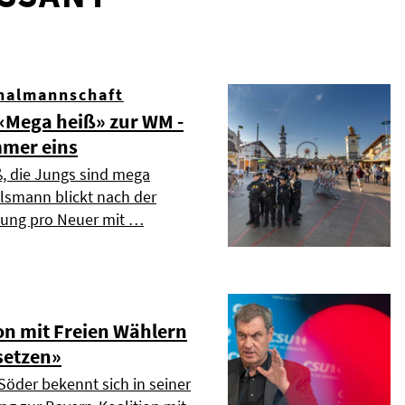
nalmannschaft
Mega heiß» zur WM -
mmer eins
ß, die Jungs sind mega
elsmann blickt nach der
dung pro Neuer mit …
on mit Freien Wählern
setzen»
Söder bekennt sich in seiner