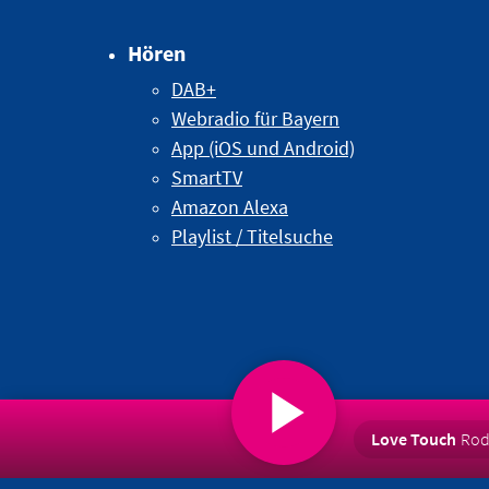
Hören
DAB+
Webradio für Bayern
App (iOS und Android)
SmartTV
Amazon Alexa
Playlist / Titelsuche
Love Touch
Rod