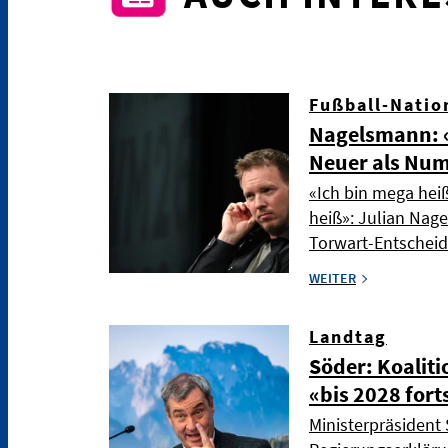
Fußball-Natio
Nagelsmann: «
Neuer als Nu
«Ich bin mega hei
heiß»: Julian Nag
Torwart-Entschei
WEITER
Landtag
Söder: Koaliti
«bis 2028 fort
Ministerpräsident 