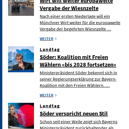
Wirt will weiter europaweite
Vergabe der Wiesnzelte
Nach einer ersten Niederlage will ein
Münchner Wirt weiter für die europaweite
Vergabe der begehrten Wiesnzelte …
WEITER
Landtag
Söder: Koalition mit Freien
Wählern «bis 2028 fortsetzen»
Ministerpräsident Söder bekennt sich in
seiner Regierungserklärung zur Bayern-
Koalition mit den Freien Wählern. …
WEITER
Landtag
Söder verspricht neuen Stil
Schon seit einer Weile zeigt sich Bayerns
Ministerpräsident zurückhaltender als