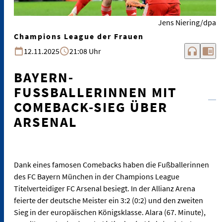
Jens Niering/dpa
Champions League der Frauen
headphones
chrome_reader_mode
12.11.2025
21:08 Uhr
BAYERN-
FUSSBALLERINNEN MIT C
OMEBACK-SIEG ÜBER A
RSENAL
Dank eines famosen Comebacks haben die Fußballerinnen
des FC Bayern München in der Champions League
Titelverteidiger FC Arsenal besiegt. In der Allianz Arena
feierte der deutsche Meister ein 3:2 (0:2) und den zweiten
Sieg in der europäischen Königsklasse. Alara (67. Minute),