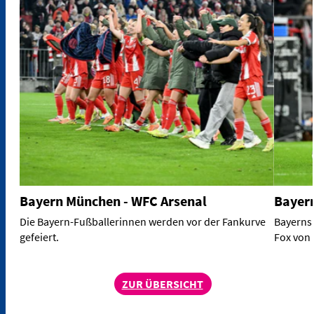
Bayern München - WFC Arsenal
Bayern
Die Bayern-Fußballerinnen werden vor der Fankurve
Bayerns 
gefeiert.
Fox von 
ZUR ÜBERSICHT